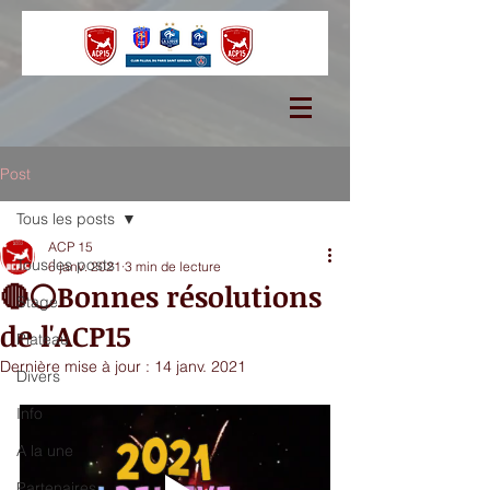
Post
Tous les posts
ACP 15
Tous les posts
6 janv. 2021
3 min de lecture
🔴⚪Bonnes résolutions
Stage
de l'ACP15
Plateau
Dernière mise à jour :
14 janv. 2021
Divers
Info
A la une
Partenaires