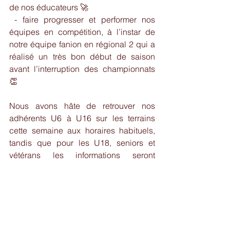
de nos éducateurs 🚀
 - faire progresser et performer nos 
équipes en compétition, à l’instar de 
notre équipe fanion en régional 2 qui a 
réalisé un très bon début de saison 
avant l’interruption des championnats 
👏
Nous avons hâte de retrouver nos 
adhérents U6 à U16 sur les terrains 
cette semaine aux horaires habituels, 
tandis que pour les U18, seniors et 
vétérans les informations seront 
transmises directement par les coachs, 
en espérant un retour à la normale le 
plus rapide possible 
Nous vous renouvelons nos meilleurs 
vœux pour 2021, et nous reviendrons 