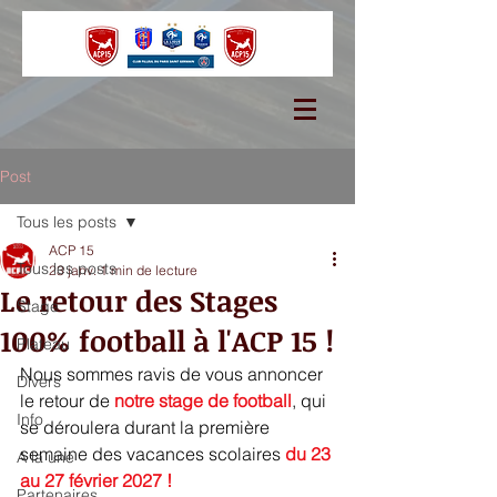
Post
Tous les posts
ACP 15
Tous les posts
23 janv.
1 min de lecture
Le retour des Stages
Stage
100% football à l'ACP 15 !
Plateau
Nous sommes ravis de vous annoncer 
Divers
le retour de 
notre stage de football
, qui 
Info
se déroulera durant la première 
semaine des vacances scolaires
du 23 
A la une
au 27 février 2027 !
Partenaires