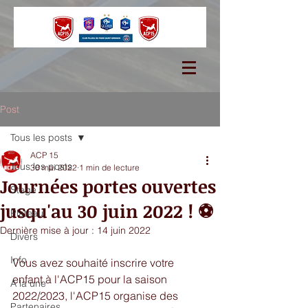
Post
Tous les posts
ACP 15
Tous les posts
30 mai 2022
1 min de lecture
Journées portes ouvertes
Stage
jusqu'au 30 juin 2022 ! ⚽
Plateau
Dernière mise à jour :
14 juin 2022
Divers
Info
Vous avez souhaité inscrire votre 
enfant à l'ACP15 pour la saison 
A la une
2022/2023, l'ACP15 organise des 
Partenaires