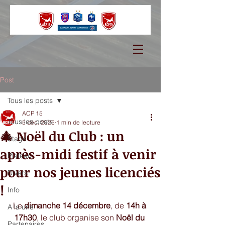
Post
Tous les posts
ACP 15
Tous les posts
5 déc. 2025
1 min de lecture
🎄 Noël du Club : un
Stage
après-midi festif à venir
Plateau
pour nos jeunes licenciés
Divers
!
Info
Le 
dimanche 14 décembre
, de 
14h à 
A la une
17h30
, le club organise son 
Noël du 
Partenaires