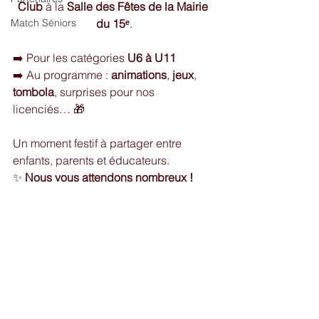
Club
 à la 
Salle des Fêtes de la Mairie 
Match Séniors
du 15ᵉ
.
➡️ Pour les catégories 
U6 à U11
➡️ Au programme : 
animations
, 
jeux
, 
tombola
, surprises pour nos 
licenciés… 🎁
Un moment festif à partager entre 
enfants, parents et éducateurs.
✨ 
Nous vous attendons nombreux !