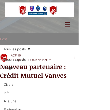
Post
Tous les posts
ACP 15
Tous les posts
17 sept. 2021
1 min de lecture
Nouveau partenaire :
Stage
Crédit Mutuel Vanves
Plateau
Divers
Info
A la une
Partenaires