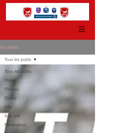
Actualités
Tous les posts
Tous les posts
Stage
Plateau
Divers
Info
A la une
Partenaires