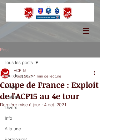
Post
Tous les posts
ACP 15
Tous les posts
3 oct. 2021
1 min de lecture
Coupe de France : Exploit
Stage
de l'ACP15 au 4e tour
Plateau
Dernière mise à jour :
4 oct. 2021
Divers
Info
A la une
Partenaires