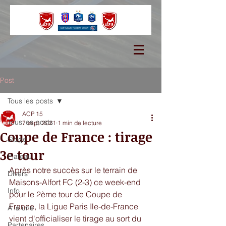
Post
Tous les posts
ACP 15
Tous les posts
7 sept. 2021
1 min de lecture
Coupe de France : tirage
Stage
3e tour
Plateau
Après notre succès sur le terrain de 
Divers
Maisons-Alfort FC (2-3) ce week-end 
Info
pour le 2ème tour de Coupe de 
France, la Ligue Paris Ile-de-France 
A la une
vient d'officialiser le tirage au sort du 
Partenaires