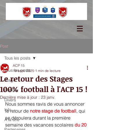
Post
Tous les posts
ACP 15
Tous les posts
19 sept. 2025
1 min de lecture
Le retour des Stages
Stage
100% football à l'ACP 15 !
Plateau
Dernière mise à jour :
23 janv.
Divers
Nous sommes ravis de vous annoncer 
Info
le retour de 
notre stage de football
, qui 
se déroulera durant la première 
A la une
semaine des vacances scolaires
du 20 
Partenaires