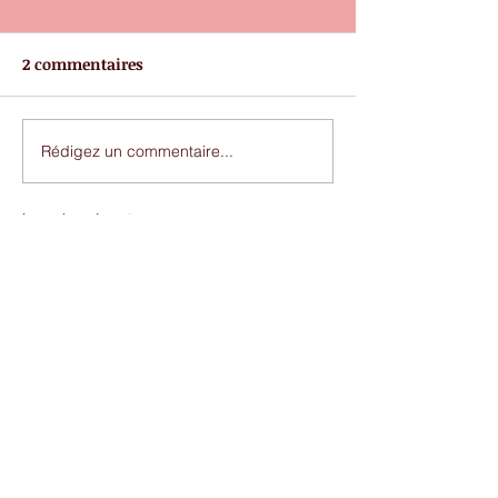
2 commentaires
Rédigez un commentaire...
Les plus récents
Yassin Kachroud
16 nov. 2025
اريد ان العب في انادي الفرنسي ف انا فقير ولم 
اعد احتما
J'aime
Répondre
Khalid Doughrmi
12 nov. 2025
اريد ان العب في اكاديمية فرنسة